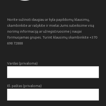
Norite sužinoti daugiau ar kyla papildomų klausimų,
skambinkite ar rašykite ir mielai Jums suteiksime visą
norimą informaciją ar užregistruosime į naujai
formuojamas grupes. Turint klausimų skambinkite +370
698 72888
Vardas (privaloma)
El. paštas (privaloma)