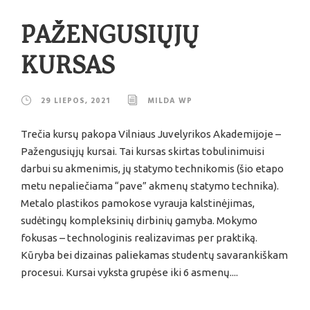
PAŽENGUSIŲJŲ
KURSAS
29 LIEPOS, 2021
MILDA WP
Trečia kursų pakopa Vilniaus Juvelyrikos Akademijoje –
Pažengusiųjų kursai. Tai kursas skirtas tobulinimuisi
darbui su akmenimis, jų statymo technikomis (šio etapo
metu nepaliečiama “pave” akmenų statymo technika).
Metalo plastikos pamokose vyrauja kalstinėjimas,
sudėtingų kompleksinių dirbinių gamyba. Mokymo
fokusas – technologinis realizavimas per praktiką.
Kūryba bei dizainas paliekamas studentų savarankiškam
procesui. Kursai vyksta grupėse iki 6 asmenų....