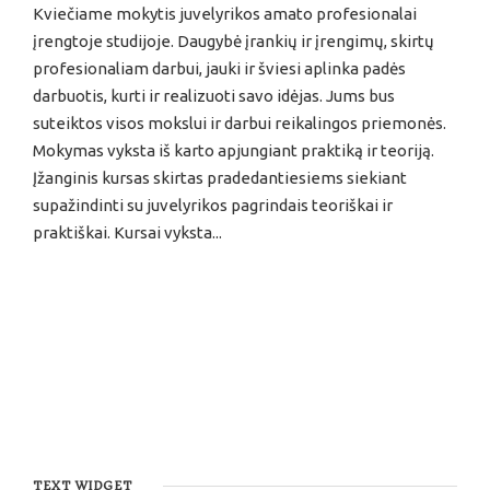
Kviečiame mokytis juvelyrikos amato profesionalai
įrengtoje studijoje. Daugybė įrankių ir įrengimų, skirtų
profesionaliam darbui, jauki ir šviesi aplinka padės
darbuotis, kurti ir realizuoti savo idėjas. Jums bus
suteiktos visos mokslui ir darbui reikalingos priemonės.
Mokymas vyksta iš karto apjungiant praktiką ir teoriją.
Įžanginis kursas skirtas pradedantiesiems siekiant
supažindinti su juvelyrikos pagrindais teoriškai ir
praktiškai. Kursai vyksta...
TEXT WIDGET