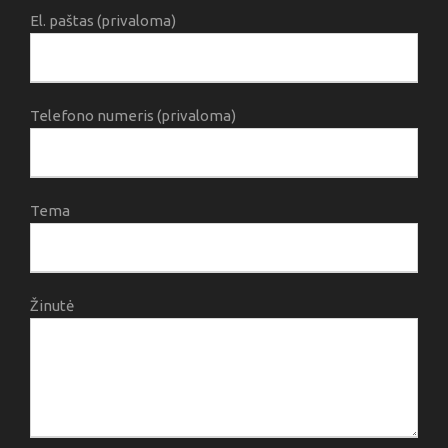
El. paštas (privaloma)
Telefono numeris (privaloma)
Tema
Žinutė