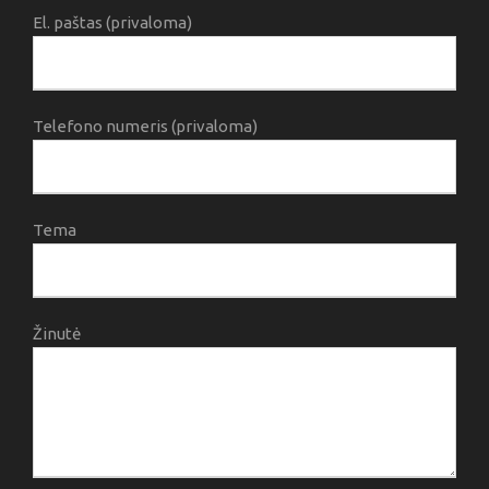
El. paštas (privaloma)
Telefono numeris (privaloma)
Tema
Žinutė