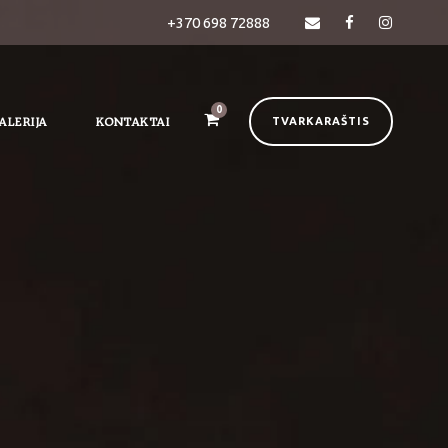
+370 698 72888
0
ALERIJA
KONTAKTAI
TVARKARAŠTIS