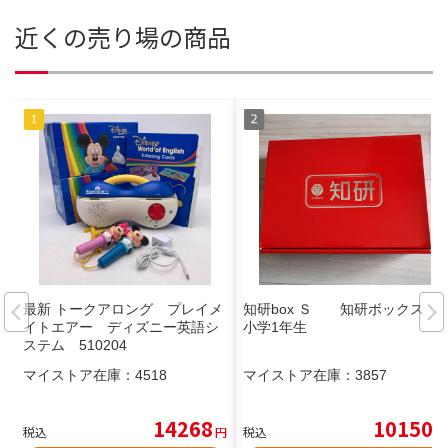
近くの売り場の商品
最新 トークアロング プレイメ
知研box Ｓ 知研ボックス
イトエアー ディズニー英語シ
小学1年生
ステム 510204
マイストア在庫：
4518
マイストア在庫：
3857
14268
10150
税込
円
税込
円