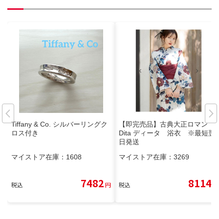
Tiffany & Co. シルバーリングク
【即完売品】古典大正ロマン
ロス付き
Dita ディータ 浴衣 ※最短翌
日発送
マイストア在庫：
1608
マイストア在庫：
3269
7482
8114
税込
円
税込
円