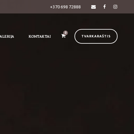
+370 698 72888
0
ALERIJA
KONTAKTAI
TVARKARAŠTIS