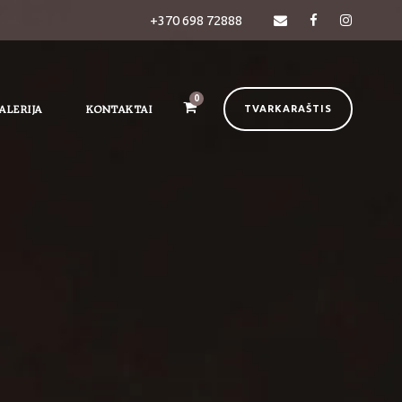
+370 698 72888
0
ALERIJA
KONTAKTAI
TVARKARAŠTIS