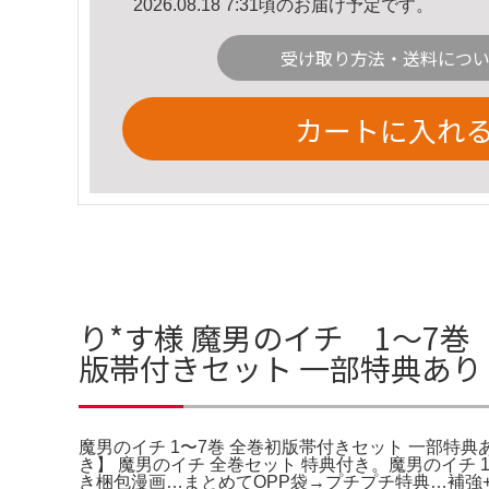
2026.08.18 7:31頃のお届け予定です。
受け取り方法・送料につ
カートに入れ
り*す様 魔男のイチ 1〜7巻
版帯付きセット 一部特典あり 
魔男のイチ 1〜7巻 全巻初版帯付きセット 一部特典
き】 魔男のイチ 全巻セット 特典付き。魔男のイチ 1
き梱包漫画…まとめてOPP袋→プチプチ特典…補強+OP