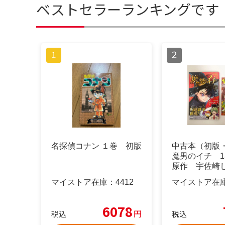
ベストセラーランキングです
名探偵コナン １巻 初版
中古本（初版
魔男のイチ 1
原作 宇佐崎
集英社
マイストア在庫：
4412
マイストア在
6078
円
税込
税込