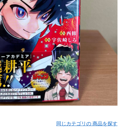
同じカテゴリの 商品を探す