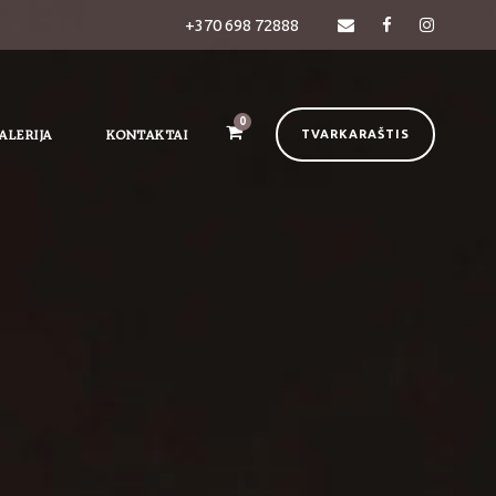
+370 698 72888
0
ALERIJA
KONTAKTAI
TVARKARAŠTIS