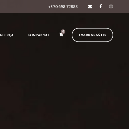
+370 698 72888
0
ALERIJA
KONTAKTAI
TVARKARAŠTIS