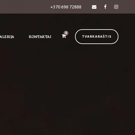
+370 698 72888
0
ALERIJA
KONTAKTAI
TVARKARAŠTIS