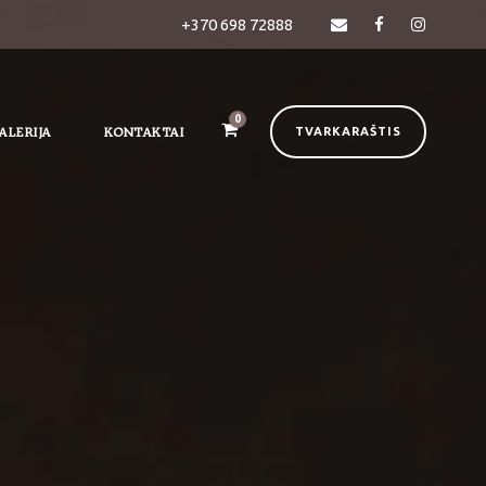
+370 698 72888
0
ALERIJA
KONTAKTAI
TVARKARAŠTIS