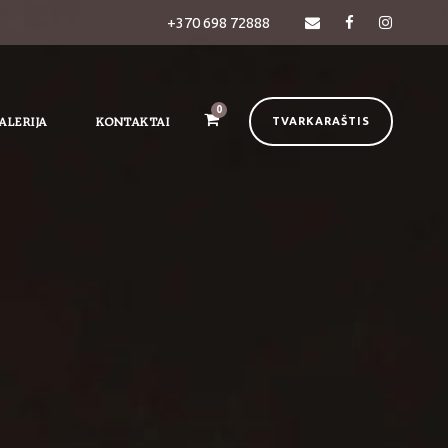
+370 698 72888
0
ALERIJA
KONTAKTAI
TVARKARAŠTIS