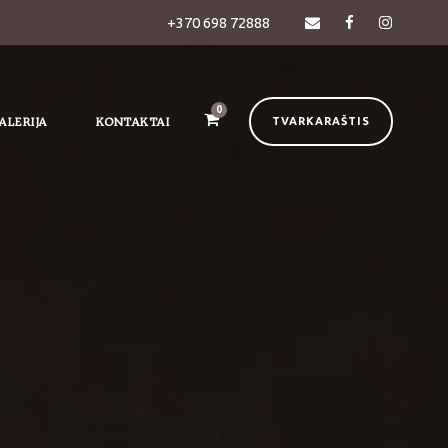
+370 698 72888
0
ALERIJA
KONTAKTAI
TVARKARAŠTIS