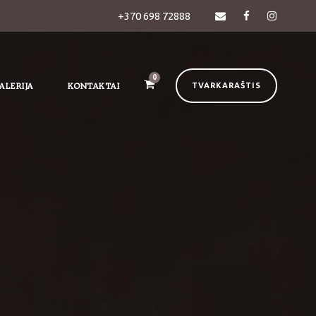
+370 698 72888
0
ALERIJA
KONTAKTAI
TVARKARAŠTIS