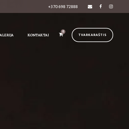
+370 698 72888
0
ALERIJA
KONTAKTAI
TVARKARAŠTIS