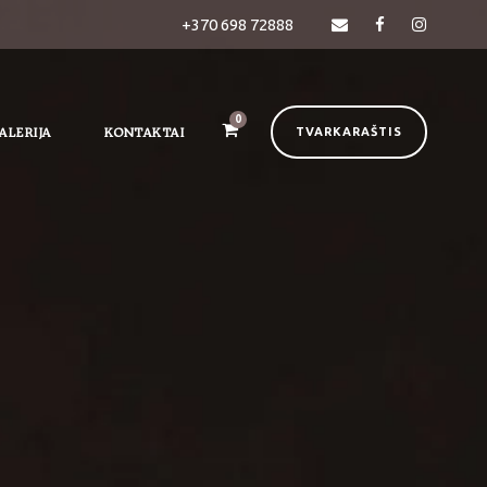
+370 698 72888
0
ALERIJA
KONTAKTAI
TVARKARAŠTIS