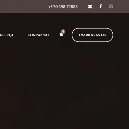
+370 698 72888
0
ALERIJA
KONTAKTAI
TVARKARAŠTIS