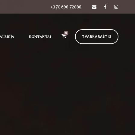
+370 698 72888
0
ALERIJA
KONTAKTAI
TVARKARAŠTIS