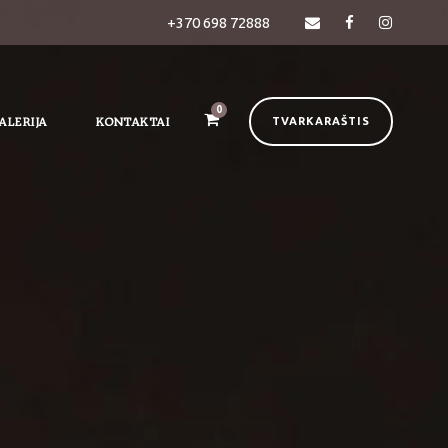
+370 698 72888
0
ALERIJA
KONTAKTAI
TVARKARAŠTIS