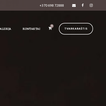
+370 698 72888
0
ALERIJA
KONTAKTAI
TVARKARAŠTIS