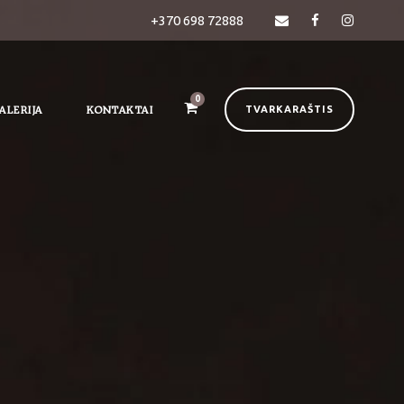
+370 698 72888
0
ALERIJA
KONTAKTAI
TVARKARAŠTIS