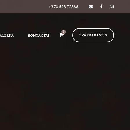
+370 698 72888
0
ALERIJA
KONTAKTAI
TVARKARAŠTIS