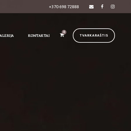
+370 698 72888
0
ALERIJA
KONTAKTAI
TVARKARAŠTIS