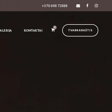
+370 698 72888
0
ALERIJA
KONTAKTAI
TVARKARAŠTIS