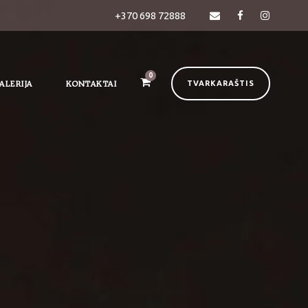
+370 698 72888
0
ALERIJA
KONTAKTAI
TVARKARAŠTIS