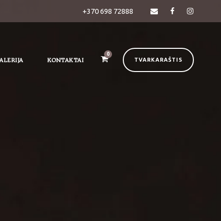
+370 698 72888
0
ALERIJA
KONTAKTAI
TVARKARAŠTIS