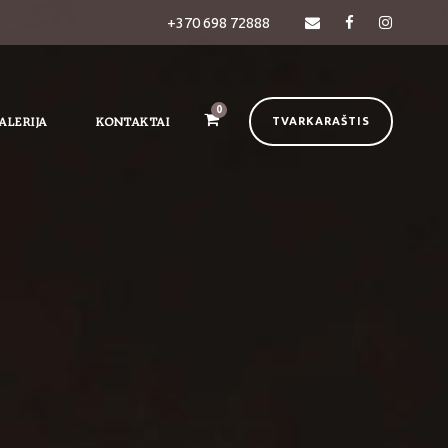
+370 698 72888
0
ALERIJA
KONTAKTAI
TVARKARAŠTIS