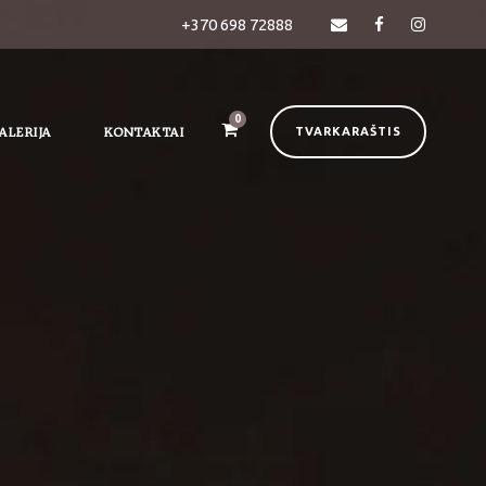
+370 698 72888
0
ALERIJA
KONTAKTAI
TVARKARAŠTIS