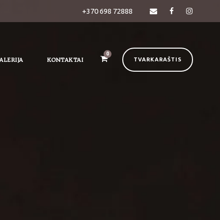
+370 698 72888
0
ALERIJA
KONTAKTAI
TVARKARAŠTIS