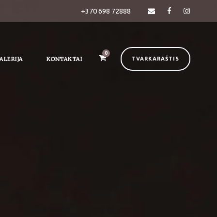
+370 698 72888
0
ALERIJA
KONTAKTAI
TVARKARAŠTIS