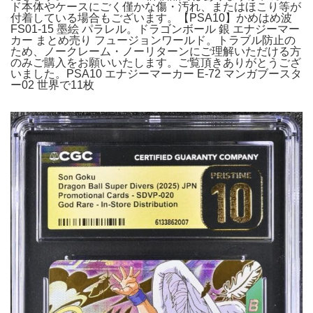
ド本体やケースにごく僅かな傷・汚れ、またはほこり等が
付着している場合もございます。【PSA10】かめはめ波
FS01-15 墨絵 パラレル。ドラゴンボール 銀 エナジーマー
カー まとめ売り フュージョンワールド。トラブル防止の
ため、ノークレーム・ノーリターンにご理解いただける方
のみご購入をお願いいたします。ご覧頂きありがとうござ
いました。PSA10 エナジーマーカー E-72 マンガブースタ
ー02 世界で11枚