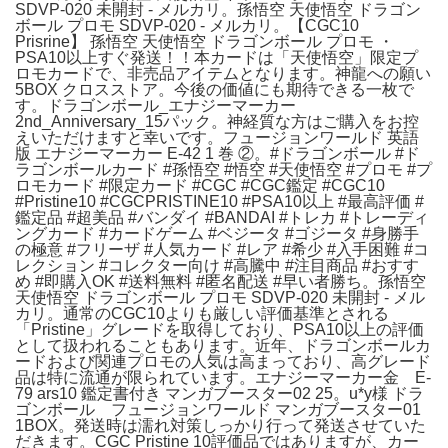
SDVP-020 未開封 - メルカリ。孫悟空 天使悟空 ドラゴン
ボール プロモ SDVP-020 - メルカリ。【CGC10
Prisrine】 孫悟空 天使悟空 ドラゴンボール プロモ ・
PSA10以上すぐ発送！！本カードは「天使悟空」限定プ
ロモカードで、非売品アイテムとなります。神龍への願い
5BOX クロスストア。今後の価値にも期待できる一枚で
す。ドラゴンボール_エナジーマーカー
2nd_Anniversary_15パック。神経質な方はご購入をお控
えいただけますと幸いです。フュージョンワールド 英語
版 エナジーマーカー E-42 1 巻 ②。#ドラゴンボール #ド
ラゴンボールカード #孫悟空 #悟空 #天使悟空 #プロモ #プ
ロモカード #限定カード #CGC #CGC鑑定 #CGC10
#Pristine10 #CGCPRISTINE10 #PSA10以上 #最高評価 #
鑑定品 #超美品 #バンダイ #BANDAI #トレカ #トレーディ
ングカード #カードゲーム #ベジータ #ゴジータ #身勝手
の極意 #フリーザ #人気カード #レア #希少 #入手困難 #コ
レクション #コレクター向け #高騰中 #注目商品 #おすす
め #即購入OK #送料無料 #匿名配送 #早い者勝ち。孫悟空
天使悟空 ドラゴンボール プロモ SDVP-020 未開封 - メル
カリ。通常のCGC10よりも厳しい評価基準とされる
「Pristine」グレードを取得しており、PSA10以上の評価
として扱われることもあります。近年、ドラゴンボールカ
ードおよび関連プロモの人気は高まっており、高グレード
品は特に流通が限られています。エナジーマーカー金 E-
79 ars10 鑑定書付き マンガブースター02 25。u*y様 ドラ
ゴンボール フュージョンワールド マンガブースター01
1BOX。発送時は濡れ対策しっかり行って発送させていた
だきます。CGC Pristine 10評価品ではありますが、カー