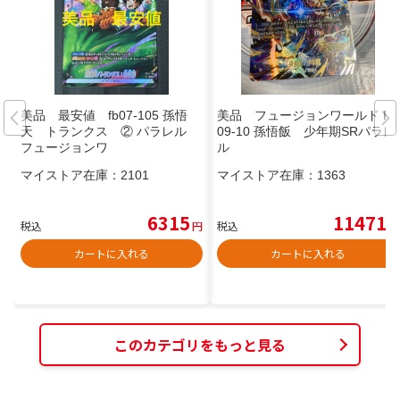
美品 最安値 fb07-105 孫悟
美品 フュージョンワールド FS
天 トランクス ② パラレル
09-10 孫悟飯 少年期SRパラレ
フュージョンワ
ル
マイストア在庫：
2101
マイストア在庫：
1363
6315
11471
税込
円
税込
円
カートに入れる
カートに入れる
このカテゴリをもっと見る