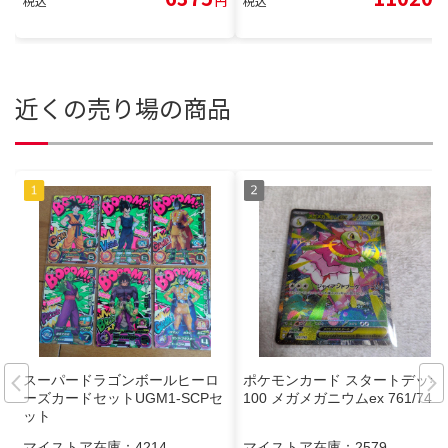
税込
円
税込
円
近くの売り場の商品
スーパードラゴンボールヒーロ
ポケモンカード スタートデッキ
ーズカードセットUGM1-SCPセ
100 メガメガニウムex 761/742
ット
マイストア在庫：
4214
マイストア在庫：
2579