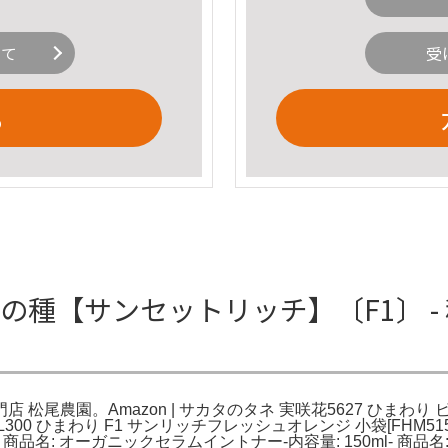
いて
受
る
の種【サンセットリッチ】〔F1〕 -
店 松尾農園。Amazon | サカタのタネ 実咲花5627 ひま
タキイ NL300 ひまわり F1 サンリッチフレッシュオレンジ 小袋
オーガニックセラムイントナー-内容量: 150ml- 商品名: Sunscr