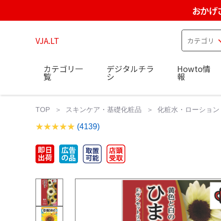
おかげ
VJA.LT
カテゴリ一
デジタルチラ
Howto情
覧
シ
報
TOP
スキンケア・基礎化粧品
化粧水・ローション
(4139)