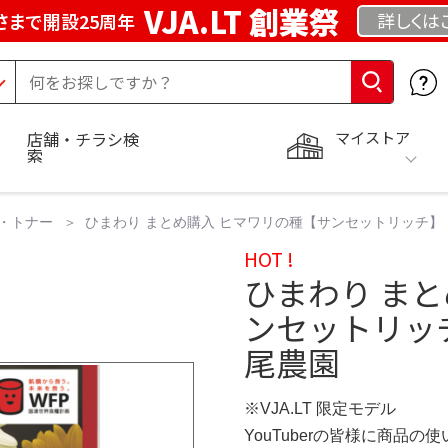
VJA.LT 創業祭
詳しくは
さまで開設25周年
マイストア
店舗・チラシ検
索
・トナー
ひまわり まとめ購入 ヒマワリの種【サンセットリッチ】〔F
HOT !
ひまわり ま
ンセットリッチ
尾農園
※VJA.LT 限定モデル
YouTuberの皆様に商品