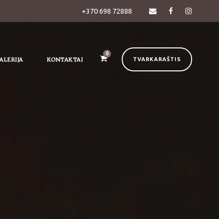
+370 698 72888
0
ALERIJA
KONTAKTAI
TVARKARAŠTIS