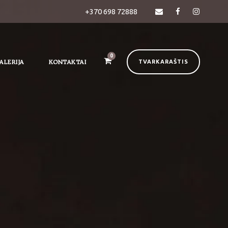
+370 698 72888
0
ALERIJA
KONTAKTAI
TVARKARAŠTIS