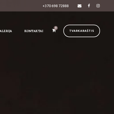
+370 698 72888
0
ALERIJA
KONTAKTAI
TVARKARAŠTIS