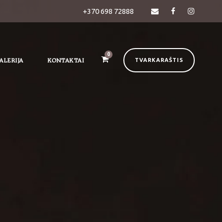
+370 698 72888
0
ALERIJA
KONTAKTAI
TVARKARAŠTIS