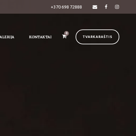
+370 698 72888
0
ALERIJA
KONTAKTAI
TVARKARAŠTIS