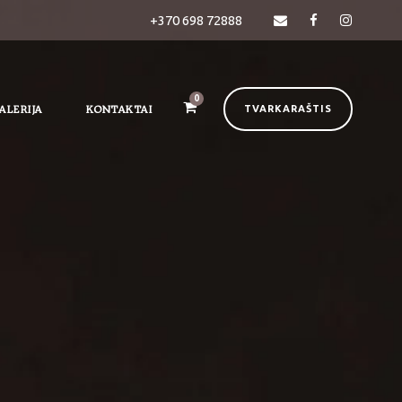
+370 698 72888
0
ALERIJA
KONTAKTAI
TVARKARAŠTIS