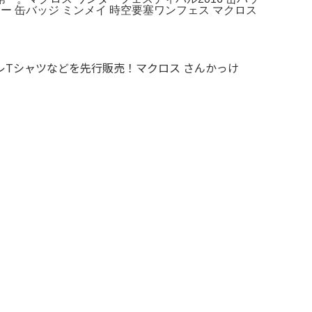
けー 缶バッジ ミンメイ 時空要塞ワンフェス マクロス