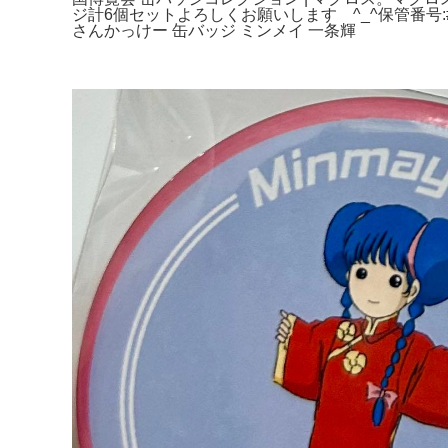
ジ計6個セットよろしくお願いします ^⁠_⁠^保管番号
さんかっけー 缶バッジ ミンメイ 一条輝