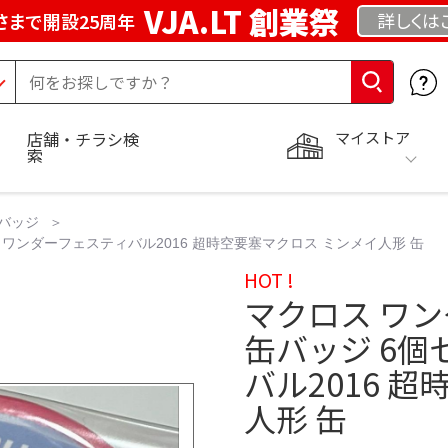
VJA.LT 創業祭
詳しくは
さまで開設25周年
マイストア
店舗・チラシ検
索
バッジ
 ワンダーフェスティバル2016 超時空要塞マクロス ミンメイ人形 缶
HOT !
マクロス ワン
缶バッジ 6個
バル2016 
人形 缶