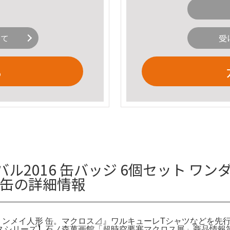
いて
受
る
2016 缶バッジ 6個セット ワンダ
 缶の詳細情報
 ミンメイ人形 缶。マクロス⊿』ワルキューレTシャツなどを先
ロスシリーズ】石ノ森萬画館「超時空要塞マクロス展」商品情報第