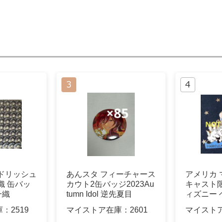
ドリッシュ
あんスタ フィーチャース
アメリカ
織 缶バッ
カウト2缶バッジ2023Au
キャスト限
一織
tumn Idol 逆先夏目
ィズニー 
ンバッジ
庫：
2519
マイストア在庫：
2601
マイスト