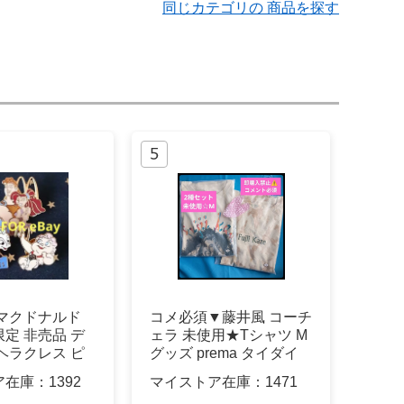
同じカテゴリの 商品を探す
 マクドナルド
コメ必須▼藤井風 コーチ
定 非売品 デ
ェラ 未使用★Tシャツ M
ヘラクレス ピ
グッズ prema タイダイ
ア在庫：
1392
マイストア在庫：
1471