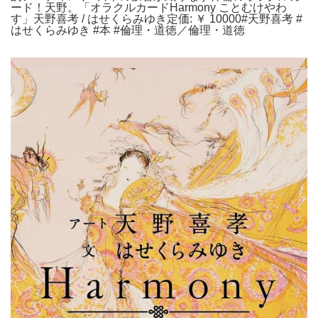
ード！天野。「オラクルカードHarmony ことむけやわ
す」天野喜考 / はせくらみゆき定価: ￥ 10000#天野喜考 #
はせくらみゆき #本 #倫理・道徳／倫理・道徳