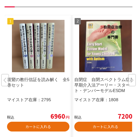
親鸞の教行信証を読み解く 全5
自閉症 自閉スペクトラム症超
巻セット
早期介入法アーリー・スター
ト・デンバーモデルESDM
マイストア在庫：
2795
マイストア在庫：
1808
6960
7200
税込
円
税込
円
カートに入れる
カートに入れる