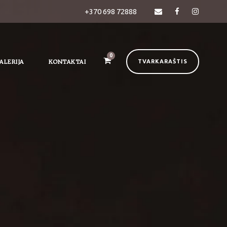
+370 698 72888
0
ALERIJA
KONTAKTAI
TVARKARAŠTIS