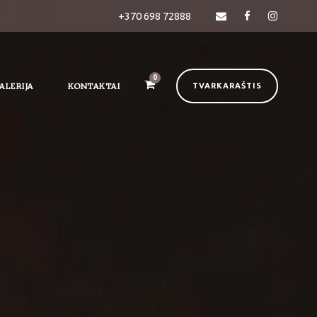
+370 698 72888
0
ALERIJA
KONTAKTAI
TVARKARAŠTIS