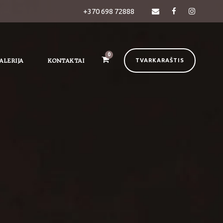
+370 698 72888
0
ALERIJA
KONTAKTAI
TVARKARAŠTIS