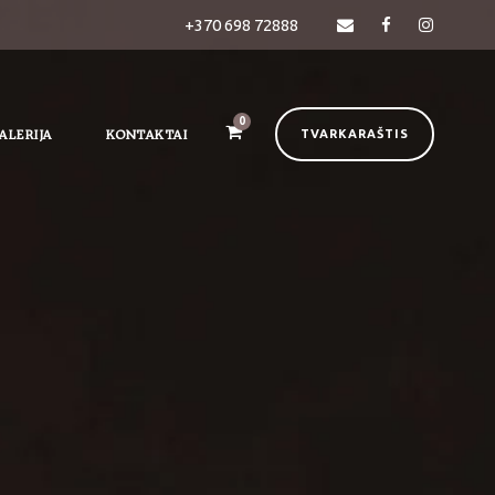
+370 698 72888
0
ALERIJA
KONTAKTAI
TVARKARAŠTIS